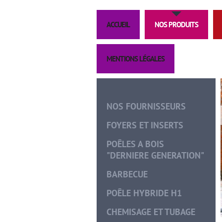
ACCUEIL
NOS PRODUITS
MENTIONS LÉGALES
NOS FOURNISSEURS
FOYERS ET INSERTS
POÊLES A BOIS
"DERNIERE GENERATION"
BARBECUE
POÊLE HYBRIDE H1
CHEMISAGE ET TUBAGE