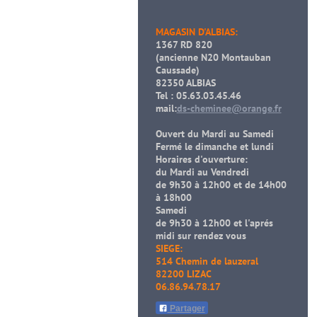
MAGASIN D'ALBIAS:
1367 RD 820
(ancienne N20 Montauban
Caussade)
82350 ALBIAS
Tel : 05.63.03.45.46
mail:
ds-cheminee@orange.fr
Ouvert du Mardi au Samedi
Fermé le dimanche et lundi
Horaires d'ouverture:
du Mardi au Vendredi
de 9h30 à 12h00 et de 14h00
à 18h00
Samedi
de 9h30 à 12h00 et l'aprés
midi sur rendez vous
SIEGE:
514 Chemin de lauzeral
82200 LIZAC
06.86.94.78.17
Partager