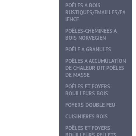
POÊLES A BOIS
RUSTIQUES/EMAILLES/FA
IENCE
POÊLES-CHEMINEES A
BOIS NORVEGIEN
POÊLE A GRANULES
POÊLES A ACCUMULATION
DE CHALEUR DIT POÊLES
DE MASSE
POÊLES ET FOYERS
BOUILLEURS BOIS
FOYERS DOUBLE FEU
CUISINIERES BOIS
POÊLES ET FOYERS
BOUILLEURS PELLETS