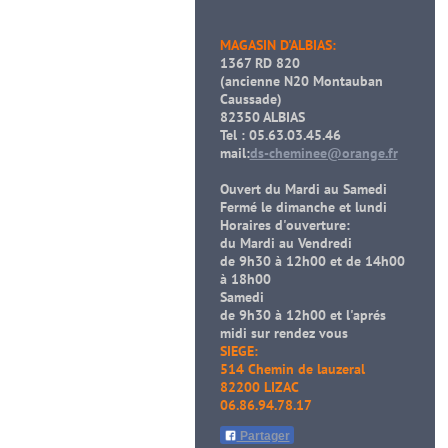
MAGASIN D'ALBIAS:
1367 RD 820
(ancienne N20 Montauban
Caussade)
82350 ALBIAS
Tel : 05.63.03.45.46
mail:
ds-cheminee@orange.fr
Ouvert du Mardi au Samedi
Fermé le dimanche et lundi
Horaires d'ouverture:
du Mardi au Vendredi
de 9h30 à 12h00 et de 14h00
à 18h00
Samedi
de 9h30 à 12h00 et l'aprés
midi sur rendez vous
SIEGE:
514 Chemin de lauzeral
82200 LIZAC
06.86.94.78.17
Partager