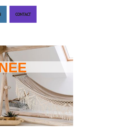
N
CONTACT
INEE