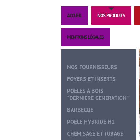
ACCUEIL
NOS PRODUITS
MENTIONS LÉGALES
NOS FOURNISSEURS
FOYERS ET INSERTS
POÊLES A BOIS
"DERNIERE GENERATION"
BARBECUE
POÊLE HYBRIDE H1
CHEMISAGE ET TUBAGE