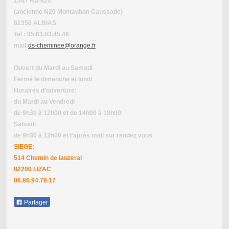
1367 RD 820
(ancienne N20 Montauban Caussade)
82350 ALBIAS
Tel : 05.63.03.45.46
mail:
ds-cheminee@orange.fr
Ouvert du Mardi au Samedi
Fermé le dimanche et lundi
Horaires d'ouverture:
du Mardi au Vendredi
de 9h30 à 12h00 et de 14h00 à 18h00
Samedi
de 9h30 à 12h00 et l'aprés midi sur rendez vous
SIEGE:
514 Chemin de lauzeral
82200 LIZAC
06.86.94.78.17
Partager